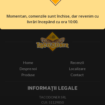
Momentan, comenzile sunt închise, dar revenim cu
livrări începând cu ora 10:00.
Home
Recenzii
Despre noi
Localizare
Produse
Contact
INFORMAȚII LEGALE
TACODONER SRL
CUI: 51129850