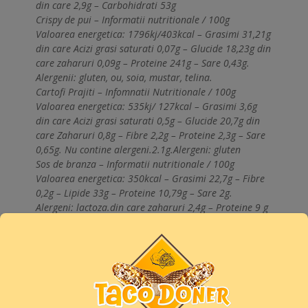
din care 2,9g – Carbohidrati 53g
Crispy de pui – Informatii nutritionale / 100g
Valoarea energetica: 1796kj/403kcal – Grasimi 31,21g
din care Acizi grasi saturati 0,07g – Glucide 18,23g din
care zaharuri 0,09g – Proteine 241g – Sare 0,43g.
Alergenii: gluten, ou, soia, mustar, telina.
Cartofi Prajiti – Infomnatii Nutritionale / 100g
Valoarea energetica: 535kj/ 127kcal – Grasimi 3,6g
din care Acizi grasi saturati 0,5g – Glucide 20,7g din
care Zaharuri 0,8g – Fibre 2,2g – Proteine 2,3g – Sare
0,65g. Nu contine alergeni.2.1g.Alergeni: gluten
Sos de branza – Informatii nutritionale / 100g
Valoarea energetica: 350kcal – Grasimi 22,7g – Fibre
0,2g – Lipide 33g – Proteine 10,79g – Sare 2g.
Alergeni: lactoza.din care zaharuri 2,4g – Proteine 9 g
– Sare
Vezi toate produsele