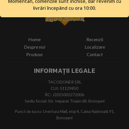
Momentan, comenzile sunt închise, dar revenim cu
livrări începând cu ora 10:00.
Home
Recenzii
Despre noi
Localizare
Produse
Contact
INFORMAȚII LEGALE
TACODONER SRL
CUI: 51129850
RC: J2025002272006
Sediu Social: Str. Imparat Traian 68, Botoșani
Punct de lucru: Uvertura Mall, etaj 4, Calea Națională 91,
Botoșani